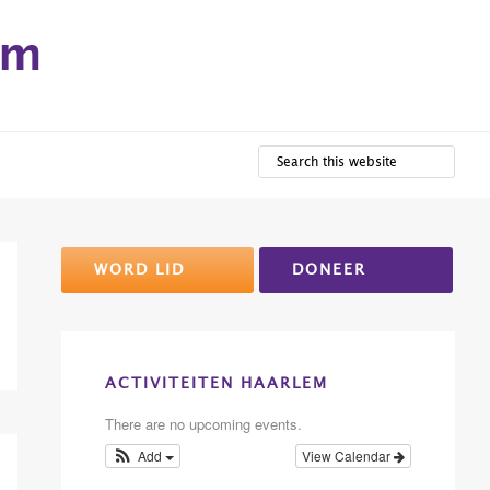
em
SEARCH
THIS
WEBSITE
Primary
WORD LID
DONEER
Sidebar
ACTIVITEITEN HAARLEM
There are no upcoming events.
Add
View Calendar