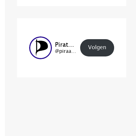
Piratenpartij Haarlem
Volgen
@piraat@haarlem.piratenpartij.nl