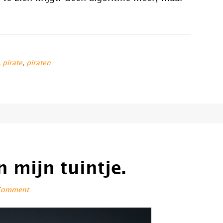
,
pirate
,
piraten
n mijn tuintje.
 Comment