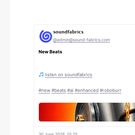
soundfabrics
@admin@sound-fabrics.com
New Beats
listen on soundfabrics
#new
#beats
#ai
#enhanced
#roboburr
30 June 2026, 01:25