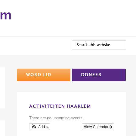
em
SEARCH
THIS
WEBSITE
Primary
WORD LID
DONEER
Sidebar
ACTIVITEITEN HAARLEM
There are no upcoming events.
Add
View Calendar