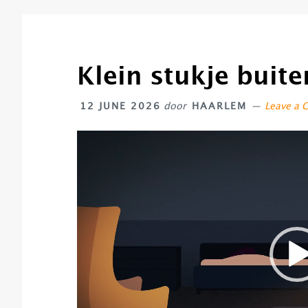
Klein stukje buite
12 JUNE 2026
door
HAARLEM
Leave a
Video
Player